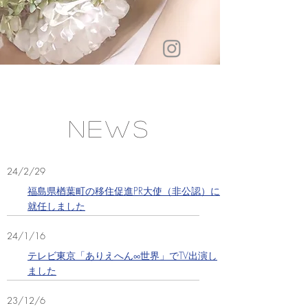
News
24/2/29
福島県楢葉町の移住促進PR大使（非公認）に
就任しました
24/1/16
テレビ東京「ありえへん∞世界」でTV出演し
ました
23/12/6