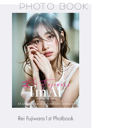
photo book
Rei Fujiwara1st Photbook​