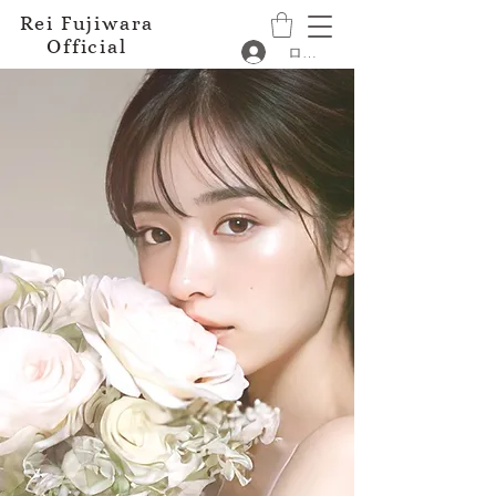
Rei Fujiwara
Official
ログイン