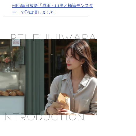
MBS毎日放送「成田・山里と極論モンスタ
ー」でTV出演しました
Rei Fuijiwara
introduction