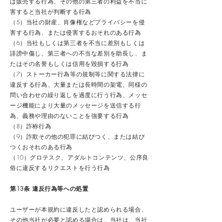
は販売する行為、その他の第三者の利益を不当に
害すると当社が判断する行為
（5）当社の財産、肖像権などプライバシーを侵
害する行為、または侵害するおそれのある行為
（6）当社もしくは第三者を不当に差別もしくは
誹謗中傷し、第三者への不当な差別を助長し、ま
たはその名誉もしくは信用を毀損する行為
（7）ストーカー行為等の規制等に関する法律に
違反する行為、大量または長時間の架電、同様の
問い合わせの繰り返しを過度に行う行為、メッセ
ージ機能により大量のメッセージを送信する行
為、義務や理由のないことを強要する行為
（8）詐称行為
（9）詐欺その他の犯罪に結びつく、または結び
つくおそれのある行為
（10）グロテスク、アダルトコンテンツ、公序良
俗に違反するリクエストを行う行為
第13条 違反行為等への処置
ユーザーが本規約に違反したと認められる場合、
その他当社が必要と認める場合は、当社は、当社