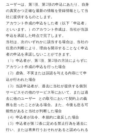
ユーザーは、第1項、第2項の申込にあたり、自身
の真実かつ正確な最新の情報を登録情報として当
社に提供するものとします。
アカウント作成の申込をした者（以下「申込者」
といいます。）のアカウント作成は、当社が当該
申込を承諾した時点で完了します。
当社は、次のいずれかに該当する場合は、当社の
任意の判断により、理由を開示することなく申込
者の申込を承諾しないことができます。
（1）申込者が、第1
項、第2項の方法によらずに
アカウント作成の申込を行った場合
（2）虚偽、不実または誤認を与える内容にて申
込が行われた場合
（3）当該申込者が、過去に当社が提供する個別
サービスその他のサービス等において、または過
去に他のユーザー との取引において契約上の義
務を怠ったことがある場合。また、今後も怠る可
能性があると当社が判断した場合
（4）申込者が法令、本規約に違反した場合
（5）申込者が第12条に定める禁止行為を過去に
行い、または将来行うおそれがあると認められる