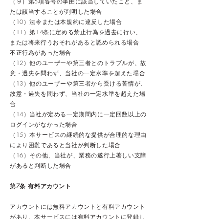
（９）第5項各号の事由に該当していたこと、ま
たは該当することが判明した場合
（10）法令または本規約に違反した場合
（11）第14条に定める禁止行為を過去に行い、
または将来行うおそれがあると認められる場合
不正行為があった場合
（12）他のユーザーや第三者とのトラブルが、故
意・過失を問わず、当社の一定水準を超えた場合
（13）他のユーザーや第三者から受ける苦情が、
故意・過失を問わず、当社の一定水準を超えた場
合
（14）当社が定める一定期間内に一定回数以上の
ログインがなかった場合
（15）本サービスの継続的な提供が合理的な理由
により困難であると当社が判断した場合
（16）その他、当社が、業務の遂行上著しい支障
があると判断した場合
第7条 有料アカウント
アカウントには無料アカウントと有料アカウント
があり、本サービスには有料アカウントに登録し