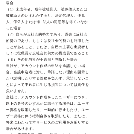
場合
（6）未成年者、成年被後見人、被保佐人または
被補助人のいずれかであり、法定代理人、後見
人、保佐人または補 助人の同意等を得ていなか
った場合
（7）自らが反社会的勢力であり、過去に反社会
的勢力であり、もしくは反社会的勢力を利用した
ことがあること、または、自己の主要な出資者も
しくは役職員が反社会的勢力の構成員であること
（８）その他当社が不適切と判断した場合
当社が、アカウント作成の申込を承諾しない場
合、当該申込者に対し、承諾しない理由を開示し
たり説明したりする義務を負わず、承諾しないこ
とによって申込者に生じる損害については責任を
負いません。
当社は、アカウント作成をしたユーザーにつき、
以下の各号のいずれかに該当する場合は、ユーザ
ー資格を取消したり、一時的に停止したり、ユー
ザー資格に伴う権利自体を取消したり、または、
将来にわたって本サービスのご利用をお断りする
場合があります。