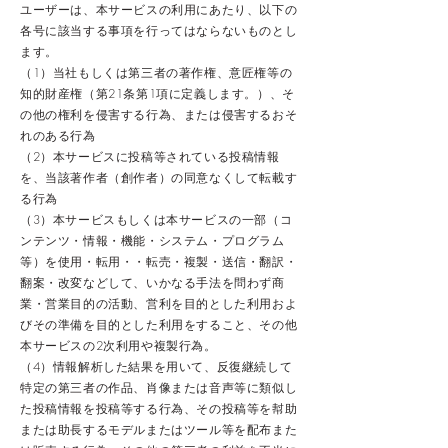
ユーザーは、本サービスの利用にあたり、以下の
各号に該当する事項を行ってはならないものとし
ます。
（1）当社もしくは第三者の著作権、意匠権等の
知的財産権（第21条第1項に定義します。）、そ
の他の権利を侵害する行為、または侵害するおそ
れのある行為
（2）本サービスに投稿等されている投稿情報
を、当該著作者（創作者）の同意なくして転載す
る行為
（3）本サービスもしくは本サービスの一部（コ
ンテンツ・情報・機能・システム・プログラム
等）を使用・転用・・転売・複製・送信・翻訳・
翻案・改変などして、いかなる手法を問わず商
業・営業目的の活動、営利を目的とした利用およ
びその準備を目的とした利用をすること、その他
本サービスの2次利用や複製行為。
（4）情報解析した結果を用いて、反復継続して
特定の第三者の作品、肖像または音声等に類似し
た投稿情報を投稿等する行為、その投稿等を幇助
または助長するモデルまたはツール等を配布また