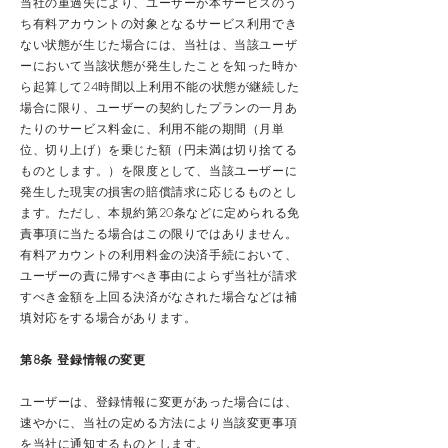
当社の重過失により、ユーザーが本サービスのう
ち有料アカウントの対象となるサービス利用でき
ない状態が生じた場合には、当社は、当該ユーザ
ーにおいて当該状態が発生したことを知った時か
ら起算して24時間以上利用不能の状態が継続した
場合に限り、ユーザーの契約したプランの一月あ
たりのサービス料金に、利用不能の期間（月単
位、切り上げ）を乗じた額（円未満は切り捨てる
ものとします。）を限度として、当該ユーザーに
発生した現実の損害の賠償請求に応じるものとし
ます。ただし、本規約第20条などに定められる免
責事項に当たる場合はこの限りではありません。
有料アカウントの利用料金の決済手続において、
ユーザーの責に帰すべき事由によらず当社が請求
すべき金額を上回る決済がなされた場合などは補
填対応をする場合があります。
第8条 登録情報の変更
ユーザーは、登録情報に変更があった場合には、
速やかに、当社の定める方法により当該変更事項
を当社に通知するものとします。