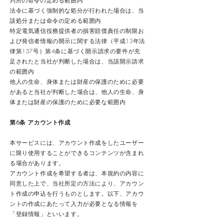
判所の命令の定める範囲内
法令に基づく強制的な処分が行われた場合は、当
該処分または命令の定める範囲内
特定電気通信役務提供者の損害賠償責任の制限お
よび発信者情報の開示に関する法律（平成13年法
律第137号）第4条に基づく開示請求の要件が充
足されたと当社が判断した場合は、当該開示請求
の範囲内
他人の生命、身体または財産の保護のために必要
があると当社が判断した場合は、他人の生命、身
体または財産の保護のために必要な範囲内
第6条 アカウント作成
本サービスには、アカウント作成をしたユーザー
に限り使用することができるコンテンツが含まれ
る場合があります。
アカウント作成を希望する者は、本規約の内容に
同意した上で、当社所定の方法により、アカウン
ト作成の申込を行うものとします。以下、アカウ
ントの作成にあたって入力が必要となる情報を
「登録情報」といいます。