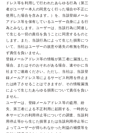
ドレス等を利用して行われたあらゆる行為（第三
者がユーザー本人の同意なく行った場合や不正に
使用した場合を含みます。）を、当該登録メール
アドレス等を保有しているユーザー自身による行
為とみなします。ユーザーは、当該行為に関連し
て生じる一切の責任を負うことに同意するものと
します。また、当該行為によって生じた損害につ
いて、当社はユーザーの故意や過失の有無を問わ
ず責任を負いません。
登録メールアドレス等の情報が第三者に漏洩した
場合、またはそのおそれがある場合、速やかに当
社までご連絡ください。ただし、当社は、当該登
録メールアドレス等によるサービス利用を停止ま
たは終了させることはできますが、その情報漏洩
によって生じたあらゆる損害について責任を負い
ません。
ユーザーは、登録メールアドレス等の盗用、紛
失、第三者による不正利用に起因する、一時的な
本サービスの利用停止等についての調査、当該利
用停止等から生じた損害または当該利用停止等に
よってユーザーが得られなかった利益の補償等を