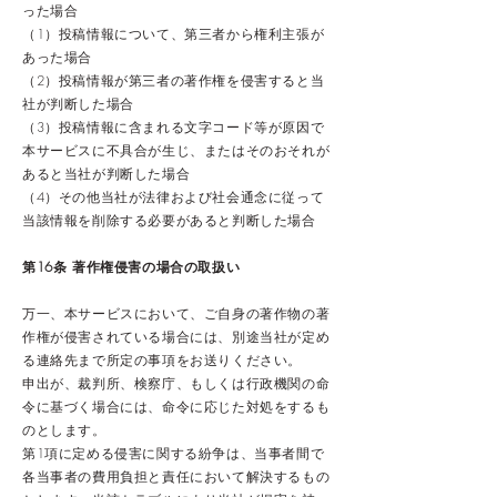
った場合
（1）投稿情報について、第三者から権利主張が
あった場合
（2）投稿情報が第三者の著作権を侵害すると当
社が判断した場合
（3）投稿情報に含まれる文字コード等が原因で
本サービスに不具合が生じ、またはそのおそれが
あると当社が判断した場合
（4）その他当社が法律および社会通念に従って
当該情報を削除する必要があると判断した場合
第16条 著作権侵害の場合の取扱い
万一、本サービスにおいて、ご自身の著作物の著
作権が侵害されている場合には、別途当社が定め
る連絡先まで所定の事項をお送りください。
申出が、裁判所、検察庁、もしくは行政機関の命
令に基づく場合には、命令に応じた対処をするも
のとします。
第1項に定める侵害に関する紛争は、当事者間で
各当事者の費用負担と責任において解決するもの