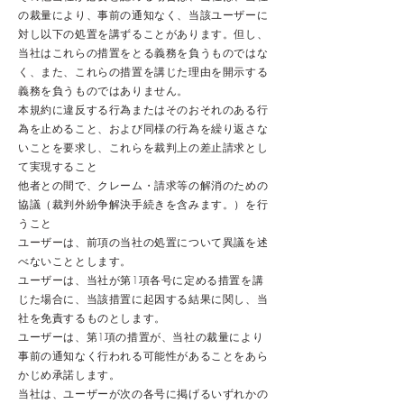
の裁量により、事前の通知なく、当該ユーザーに
対し以下の処置を講ずることがあります。但し、
当社はこれらの措置をとる義務を負うものではな
く、また、これらの措置を講じた理由を開示する
義務を負うものではありません。
本規約に違反する行為またはそのおそれのある行
為を止めること、および同様の行為を繰り返さな
いことを要求し、これらを裁判上の差止請求とし
て実現すること
他者との間で、クレーム・請求等の解消のための
協議（裁判外紛争解決手続きを含みます。）を行
うこと
ユーザーは、前項の当社の処置について異議を述
べないこととします。
ユーザーは、当社が第1項各号に定める措置を講
じた場合に、当該措置に起因する結果に関し、当
社を免責するものとします。
ユーザーは、第1項の措置が、当社の裁量により
事前の通知なく行われる可能性があることをあら
かじめ承諾します。
当社は、ユーザーが次の各号に掲げるいずれかの