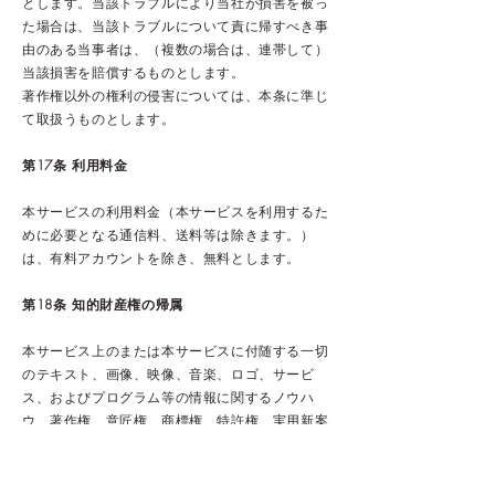
とします。当該トラブルにより当社が損害を被っ
た場合は、当該トラブルについて責に帰すべき事
由のある当事者は、（複数の場合は、連帯して）
当該損害を賠償するものとします。
著作権以外の権利の侵害については、本条に準じ
て取扱うものとします。
第17条 利用料金
本サービスの利用料金（本サービスを利用するた
めに必要となる通信料、送料等は除きます。）
は、有料アカウントを除き、無料とします。
第18条 知的財産権の帰属
本サービス上のまたは本サービスに付随する一切
のテキスト、画像、映像、音楽、ロゴ、サービ
ス、およびプログラム等の情報に関するノウハ
ウ、著作権、意匠権、商標権、特許権、実用新案
権および不正競争防止法上の権利（意匠登録を受
ける権利、商標出願によって生じた権利、特許を
受ける権利および実用新案登録を受ける権利を含