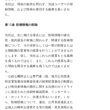
当社は、理由の如何を問わず、当該ユーザーの登
録情報、および投稿を復旧する義務を負いませ
ん。
第15条 投稿情報の削除
当社は、次に掲げる場合には、投稿情報の違法
性・規約違反の有無に関わらず、関連する投稿情
報について、その全部もしくは一部の削除または
公開範囲の変更等の措置を行うことができるもの
とします。但し、当社はこれらの措置をとる義務
を負うものではなく、また、これらの措置を講じ
た理由を開示する義務を負うものではありませ
ん。
・公的な機関または専門家（国、地方公共団体、
特定電気通信役務提供者の損害賠償責任の制限お
よび発信者情報の開示に関する法律のガイドライ
ンに規定された信頼性確認団体、インターネッ
ト・ホットライン、弁護士等をいいます。）か
ら、投稿情報について、違法、公序良俗違反また
は他人の権利を侵害する等の指摘・意見表明があ