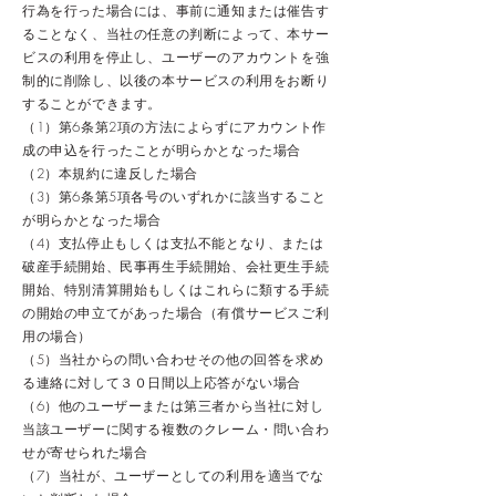
行為を行った場合には、事前に通知または催告す
ることなく、当社の任意の判断によって、本サー
ビスの利用を停止し、ユーザーのアカウントを強
制的に削除し、以後の本サービスの利用をお断り
することができます。
（1）第6条第2項の方法によらずにアカウント作
成の申込を行ったことが明らかとなった場合
（2）本規約に違反した場合
（3）第6条第5項各号のいずれかに該当すること
が明らかとなった場合
（4）支払停止もしくは支払不能となり、または
破産手続開始、民事再生手続開始、会社更生手続
開始、特別清算開始もしくはこれらに類する手続
の開始の申立てがあった場合（有償サービスご利
用の場合）
（5）当社からの問い合わせその他の回答を求め
る連絡に対して３０日間以上応答がない場合
（6）他のユーザーまたは第三者から当社に対し
当該ユーザーに関する複数のクレーム・問い合わ
せが寄せられた場合
（7）当社が、ユーザーとしての利用を適当でな